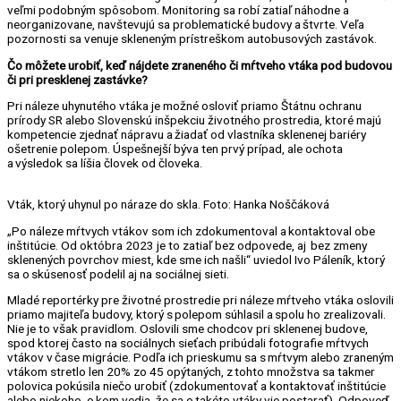
veľmi podobným spôsobom. Monitoring sa robí zatiaľ náhodne a
neorganizovane, navštevujú sa problematické budovy a štvrte. Veľa
pozornosti sa venuje skleneným prístreškom autobusových zastávok.
Čo môžete urobiť, keď nájdete zraneného či mŕtveho vtáka pod budovou
či pri presklenej zastávke?
Pri náleze uhynutého vtáka je možné osloviť priamo Štátnu ochranu
prírody SR alebo Slovenskú inšpekciu životného prostredia, ktoré majú
kompetencie zjednať nápravu a žiadať od vlastníka sklenenej bariéry
ošetrenie polepom. Úspešnejší býva ten prvý prípad, ale ochota
a výsledok sa líšia človek od človeka.
Vták, ktorý uhynul po náraze do skla. Foto: Hanka Noščáková
„Po náleze mŕtvych vtákov som ich zdokumentoval a kontaktoval obe
inštitúcie. Od októbra 2023 je to zatiaľ bez odpovede, aj bez zmeny
sklenených povrchov miest, kde sme ich našli“ uviedol Ivo Páleník, ktorý
sa o skúsenosť podelil aj na sociálnej sieti.
Mladé reportérky pre životné prostredie pri náleze mŕtveho vtáka oslovili
priamo majiteľa budovy, ktorý s polepom súhlasil a spolu ho zrealizovali.
Nie je to však pravidlom. Oslovili sme chodcov pri sklenenej budove,
spod ktorej často na sociálnych sieťach pribúdali fotografie mŕtvych
vtákov v čase migrácie. Podľa ich prieskumu sa s mŕtvym alebo zraneným
vtákom stretlo len 20% zo 45 opýtaných, z tohto množstva sa takmer
polovica pokúsila niečo urobiť (zdokumentovať a kontaktovať inštitúcie
alebo niekoho, o kom vedia, že sa o takéto vtáky vie postarať). Odpoveď