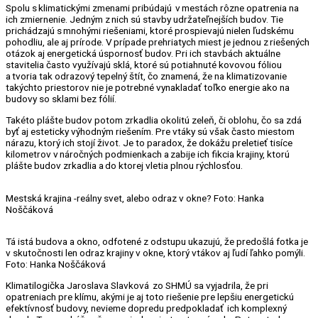
Spolu s klimatickými zmenami pribúdajú v mestách rôzne opatrenia na
ich zmiernenie. Jedným z nich sú stavby udržateľnejších budov. Tie
prichádzajú s mnohými riešeniami, ktoré prospievajú nielen ľudskému
pohodliu, ale aj prírode. V prípade prehriatych miest je jednou z riešených
otázok aj energetická úspornosť budov. Pri ich stavbách aktuálne
stavitelia často využívajú sklá, ktoré sú potiahnuté kovovou fóliou
a tvoria tak odrazový tepelný štít, čo znamená, že na klimatizovanie
takýchto priestorov nie je potrebné vynakladať toľko energie ako na
budovy so sklami bez fólií.
Takéto plášte budov potom zrkadlia okolitú zeleň, či oblohu, čo sa zdá
byť aj esteticky výhodným riešením. Pre vtáky sú však často miestom
nárazu, ktorý ich stojí život. Je to paradox, že dokážu preletieť tisíce
kilometrov v náročných podmienkach a zabije ich fikcia krajiny, ktorú
plášte budov zrkadlia a do ktorej vletia plnou rýchlosťou.
Mestská krajina -reálny svet, alebo odraz v okne? Foto: Hanka
Noščáková
Tá istá budova a okno, odfotené z odstupu ukazujú, že predošlá fotka je
v skutočnosti len odraz krajiny v okne, ktorý vtákov aj ľudí ľahko pomýli.
Foto: Hanka Noščáková
Klimatilogička Jaroslava Slavková zo SHMÚ sa vyjadrila, že pri
opatreniach pre klímu, akými je aj toto riešenie pre lepšiu energetickú
efektívnosť budovy, nevieme dopredu predpokladať ich komplexný