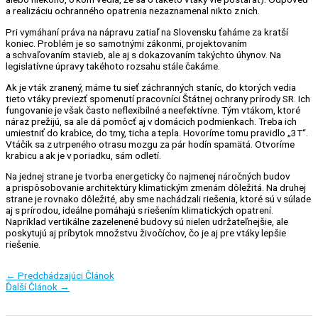
a realizáciu ochranného opatrenia nezaznamenal nikto z nich.
Pri vymáhaní práva na nápravu zatiaľ na Slovensku ťaháme za kratší
koniec. Problém je so samotnými zákonmi, projektovaním
a schvaľovaním stavieb, ale aj s dokazovaním takýchto úhynov. Na
legislatívne úpravy takéhoto rozsahu stále čakáme.
Ak je vták zranený, máme tu sieť záchranných staníc, do ktorých vedia
tieto vtáky previezť spomenutí pracovníci Štátnej ochrany prírody SR. Ich
fungovanie je však často neflexibilné a neefektívne. Tým vtákom, ktoré
náraz prežijú, sa ale dá pomôcť aj v domácich podmienkach. Treba ich
umiestniť do krabice, do tmy, ticha a tepla. Hovoríme tomu pravidlo „3T“.
Vtáčik sa z utrpeného otrasu mozgu za pár hodín spamätá. Otvoríme
krabicu a ak je v poriadku, sám odletí.
Na jednej strane je tvorba energeticky čo najmenej náročných budov
a prispôsobovanie architektúry klimatickým zmenám dôležitá. Na druhej
strane je rovnako dôležité, aby sme nachádzali riešenia, ktoré sú v súlade
aj s prírodou, ideálne pomáhajú s riešením klimatických opatrení.
Napríklad vertikálne zazelenené budovy sú nielen udržateľnejšie, ale
poskytujú aj príbytok množstvu živočíchov, čo je aj pre vtáky lepšie
riešenie.
←
Predchádzajúci Článok
Ďalší Článok
→