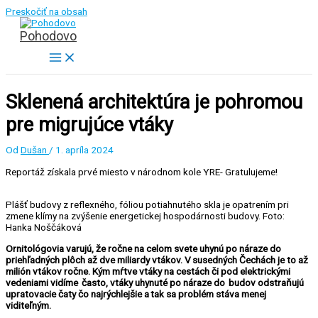
Preskočiť na obsah
Pohodovo
Sklenená architektúra je pohromou
pre migrujúce vtáky
Od
Dušan
/
1. apríla 2024
Reportáž získala prvé miesto v národnom kole YRE- Gratulujeme!
Plášť budovy z reflexného, fóliou potiahnutého skla je opatrením pri
zmene klímy na zvýšenie energetickej hospodárnosti budovy. Foto:
Hanka Noščáková
Ornitológovia varujú, že ročne na celom svete uhynú po náraze do
priehľadných plôch až dve miliardy vtákov. V susedných Čechách je to až
milión vtákov ročne. Kým mŕtve vtáky na cestách či pod elektrickými
vedeniami vidíme často, vtáky uhynuté po náraze do budov odstraňujú
upratovacie čaty čo najrýchlejšie a tak sa problém stáva menej
viditeľným.