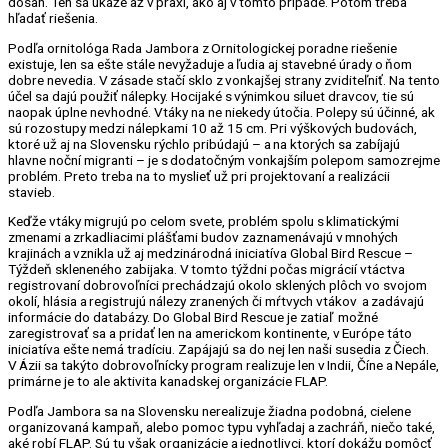
dosah. Ten sa ukáže až v praxi, ako aj v tomto prípade. Potom treba
hľadať riešenia.
Podľa ornitológa Rada Jambora z Ornitologickej poradne riešenie
existuje, len sa ešte stále nevyžaduje a ľudia aj stavebné úrady o ňom
dobre nevedia. V zásade stačí sklo z vonkajšej strany zviditeľniť. Na tento
účel sa dajú použiť nálepky. Hocijaké s výnimkou siluet dravcov, tie sú
naopak úplne nevhodné. Vtáky na ne niekedy útočia. Polepy sú účinné, ak
sú rozostupy medzi nálepkami 10 až 15 cm. Pri výškových budovách,
ktoré už aj na Slovensku rýchlo pribúdajú – a na ktorých sa zabíjajú
hlavne noční migranti – je s dodatočným vonkajším polepom samozrejme
problém. Preto treba na to myslieť už pri projektovaní a realizácii
stavieb.
Keďže vtáky migrujú po celom svete, problém spolu s klimatickými
zmenami a zrkadliacimi plášťami budov zaznamenávajú v mnohých
krajinách a vznikla už aj medzinárodná iniciatíva Global Bird Rescue –
Týždeň skleneného zabijaka. V tomto týždni počas migrácií vtáctva
registrovaní dobrovoľníci prechádzajú okolo sklených plôch vo svojom
okolí, hlásia a registrujú nálezy zranených či mŕtvych vtákov a zadávajú
informácie do databázy. Do Global Bird Rescue je zatiaľ možné
zaregistrovať sa a pridať len na americkom kontinente, v Európe táto
iniciatíva ešte nemá tradíciu. Zapájajú sa do nej len naši susedia z Čiech.
V Ázii sa takýto dobrovoľnícky program realizuje len v Indii, Číne a Nepále,
primárne je to ale aktivita kanadskej organizácie FLAP.
Podľa Jambora sa na Slovensku nerealizuje žiadna podobná, cielene
organizovaná kampaň, alebo pomoc typu vyhľadaj a zachráň, niečo také,
aké robí FLAP. Sú tu však organizácie a jednotlivci, ktorí dokážu pomôcť