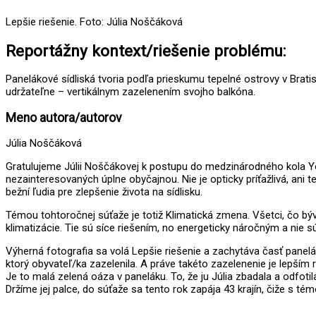
Lepšie riešenie. Foto: Júlia Noščáková
Reportážny kontext/riešenie problému:
Panelákové sídliská tvoria podľa prieskumu tepelné ostrovy v Bratisl
udržateľne – vertikálnym zazelenením svojho balkóna.
Meno autora/autorov
Júlia Noščáková
Gratulujeme Júlii Noščákovej k postupu do medzinárodného kola Youn
nezainteresovaných úplne obyčajnou. Nie je opticky príťažlivá, ani 
bežní ľudia pre zlepšenie života na sídlisku.
Témou tohtoročnej súťaže je totiž Klimatická zmena. Všetci, čo býv
klimatizácie. Tie sú síce riešením, no energeticky náročným a nie sú
Výherná fotografia sa volá Lepšie riešenie a zachytáva časť panelá
ktorý obyvateľ/ka zazelenila. A práve takéto zazelenenie je lepším 
Je to malá zelená oáza v paneláku. To, že ju Júlia zbadala a odfot
Držíme jej palce, do súťaže sa tento rok zapája 43 krajín, čiže s 