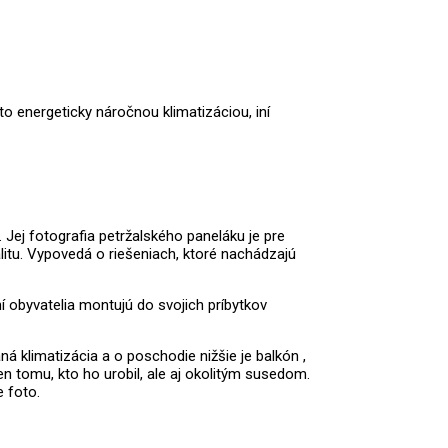
to energeticky náročnou klimatizáciou, iní
Jej fotografia petržalského paneláku je pre
alitu. Vypovedá o riešeniach, ktoré nachádzajú
í obyvatelia montujú do svojich príbytkov
á klimatizácia a o poschodie nižšie je balkón ,
en tomu, kto ho urobil, ale aj okolitým susedom.
e foto.