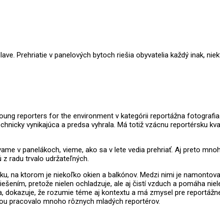
ave. Prehriatie v panelových bytoch riešia obyvatelia každý inak, niek
g reporters for the environment v kategórii reportážna fotografia. 
technicky vynikajúca a predsa vyhrala. Má totiž vzácnu reportérsku kv
ame v panelákoch, vieme, ako sa v lete vedia prehriať. Aj preto mnoh
 z radu trvalo udržateľných.
ku, na ktorom je niekoľko okien a balkónov. Medzi nimi je namontovan
riešením, pretože nielen ochladzuje, ale aj čistí vzduch a pomáha niel
ila, dokazuje, že rozumie téme aj kontextu a má zmysel pre reportážn
témou pracovalo mnoho rôznych mladých reportérov.