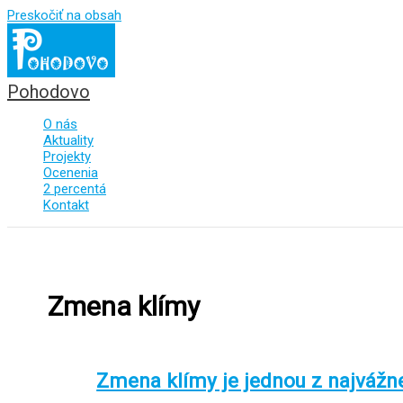
Preskočiť na obsah
Pohodovo
O nás
Aktuality
Projekty
Ocenenia
2 percentá
Kontakt
Zmena klímy
Zmena klímy je jednou z najvážne