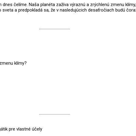
m dnes čelíme. Naša planéta zažíva výraznú a zrýchlenú zmenu klímy,
veta a predpokladá sa, že v nasledujúcich desaťročiach budú čoraz ča
 zmenu klímy?
átik pre vlastné účely