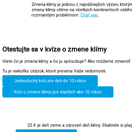
Zmena klímy je jednou z najvážnejších výziev, ktorý
zmeny klímy cítime na všetkých kontinentoch celého s
rozmanitým problémom.
Čítať viac
Otestujte sa v kvíze o zmene klímy
Viete čo je zmena klímy a čo ju spôsobuje? Ako môžeme zmierniť
Tu je niekoľko otázok, ktoré preveria Vaše vedomosti.
Jednoduchý kvíz pre deti do 10 rokov
Kvíz o zmene klímy pre starších ako 10 rokov
22.4. je deň zeme a zároveň deň klímy. Stiahnite si plag