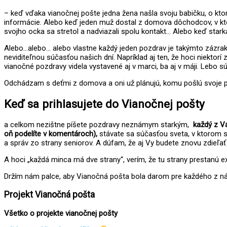
– keď vďaka vianočnej pošte jedna žena našla svoju babičku, o ktorej
informácie. Alebo keď jeden muž dostal z domova dôchodcov, v kt
svojho ocka sa stretol a nadviazali spolu kontakt… Alebo keď starká
Alebo…alebo… alebo vlastne každý jeden pozdrav je takýmto zázrakom.
neviditeľnou súčasťou našich dní. Napríklad aj ten, že hoci niektorí 
vianočné pozdravy videla vystavené aj v marci, ba aj v máji. Lebo 
Odchádzam s deťmi z domova a oni už plánujú, komu pošlú svoje pozdr
Keď sa prihlasujete do Vianočnej pošty
a celkom nezištne píšete pozdravy neznámym starkým,
každý z Vá
oň podelíte v komentároch),
stávate sa súčasťou sveta, v ktorom sa
a správ zo strany seniorov. A dúfam, že aj Vy budete znovu zdieľať 
A hoci „každá minca má dve strany“, verím, že tu strany prestanú 
Držím nám palce, aby Vianočná pošta bola darom pre každého z nás, a
Projekt Vianočná pošta
Všetko o projekte vianočnej pošty