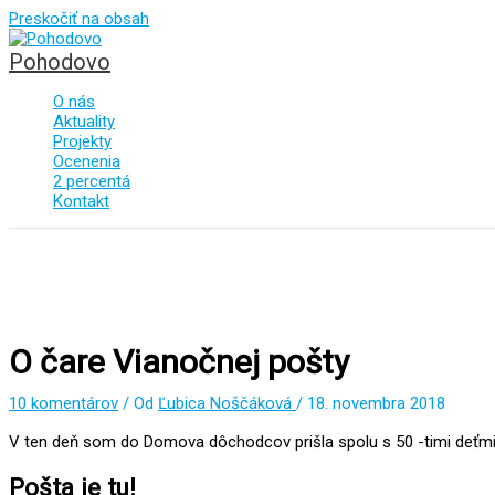
Preskočiť na obsah
Pohodovo
O nás
Aktuality
Projekty
Ocenenia
2 percentá
Kontakt
O čare Vianočnej pošty
10 komentárov
/ Od
Ľubica Noščáková
/
18. novembra 2018
V ten deň som do Domova dôchodcov prišla spolu s 50 -timi deťmi a
Pošta je tu!