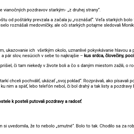
ie vianočných pozdravov starkým- „z druhej strany“.
poštu od poštárky prevzala a začala ju „roznášať“. Veľa starkých bolo
 veselo roznášali medovníčky, ale oči starkých potajme sledovali Moni
jom, ukazovanie ich všetkým okolo, uznanlivé pokyvkávanie hlavou a 
 a pár slov, nesúcich v sebe to najkrajšie –
kus srdca, človečiny, poci
 prišiel, či tam niekedy v živote boli a čo s daným miestom zažili, o r
kí chceli pochváliť, ukázať „svoj poklad“. Rozprávali, ako písavali 
ne ku nim a späť, lebo telefón nebol, či bol drahý a tak listy a pozd
stele k posteli putovali pozdravy a radosť
.
 uvedomila, že to nebolo „smutné“. Bolo to tak. Chodilo sa za roboto