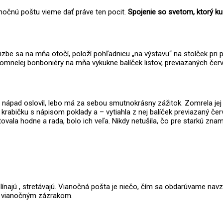
anočnú poštu vieme dať práve ten pocit.
Spojenie so svetom, ktorý ku
zbe sa na mňa otočí, položí pohľadnicu „na výstavu“ na stolček pri p
omnelej bonboniéry na mňa vykukne balíček listov, previazaných čer
u nápad oslovil, lebo má za sebou smutnokrásny zážitok. Zomrela jej 
krabičku s nápisom poklady a – vytiahla z nej balíček previazaný čer
vala hodne a rada, bolo ich veľa. Nikdy netušila, čo pre starkú znam
línajú , stretávajú. Vianočná pošta je niečo, čím sa obdarúvame nav
m vianočným zázrakom.