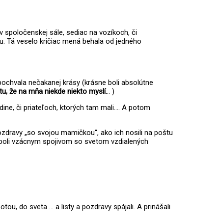
 v spoločenskej sále, sediac na vozíkoch, či
ku. Tá veselo kričiac mená behala od jedného
pochvala nečakanej krásy (krásne boli absolútne
tu, že na mňa niekde niekto myslí.
.. )
odine, či priateľoch, ktorých tam mali…. A potom
pozdravy „so svojou mamičkou“, ako ich nosili na poštu
ravy boli vzácnym spojivom so svetom vzdialených
u, do sveta … a listy a pozdravy spájali. A prinášali