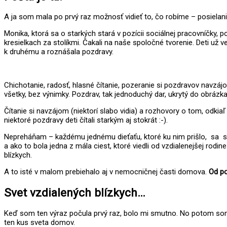
A ja som mala po prvý raz možnosť vidieť to, čo robíme – posielan
Monika, ktorá sa o starkých stará v pozícii sociálnej pracovníčky, 
kresielkach za stolíkmi. Čakali na naše spoločné tvorenie. Deti už
k druhému a roznášala pozdravy.
Chichotanie, radosť, hlasné čítanie, pozeranie si pozdravov navzá
všetky, bez výnimky. Pozdrav, tak jednoduchý dar, ukrytý do obrázka
Čítanie si navzájom (niektorí slabo vidia) a rozhovory o tom, odkiaľ
niektoré pozdravy deti čítali starkým aj stokrát :-).
Nepreháňam – každému jednému dieťaťu, ktoré ku nim prišlo, sa star
a ako to bola jedna z mála ciest, ktoré viedli od vzdialenejšej rodi
blízkych.
A to isté v malom prebiehalo aj v nemocničnej časti domova.
Od po
Svet vzdialených blízkych…
Keď som ten výraz počula prvý raz, bolo mi smutno. No potom som si
ten kus sveta domov.