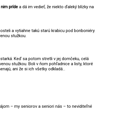
 nim príde
a dá im vedieť, že niekto ďaleký blízky na
osteli a vytiahne takú starú krabicu pod bonboniéry.
venou stužkou.
starká. Keď sa potom stretli v jej domčeku, celá
venou stužkou. Boli v ňom pohľadnice a listy, ktoré
enajú, ani že si ich všetky odkladá…
zájom – my seniorov a seniori nás – to neviditeľné