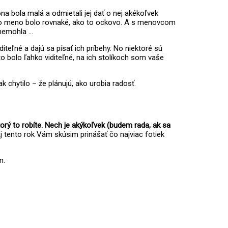
ona bola malá a odmietali jej dať o nej akékoľvek
ého meno bolo rovnaké, ako to ockovo. A s menovcom
e nemohla …
teľné a dajú sa písať ich príbehy. No niektoré sú
 to bolo ľahko viditeľné, na ich stolíkoch som vaše
 chytilo – že plánujú, ako urobia radosť.
orý to robíte. Nech je akýkoľvek (budem rada, ak sa
j tento rok Vám skúsim prinášať čo najviac fotiek
m.