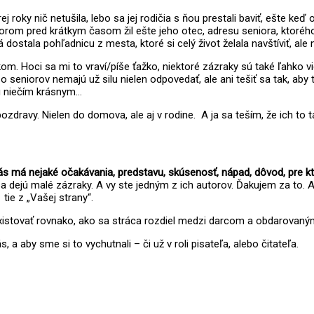
 roky nič netušila, lebo sa jej rodičia s ňou prestali baviť, ešte keď 
orom pred krátkym časom žil ešte jeho otec, adresu seniora, ktor
 dostala pohľadnicu z mesta, ktoré si celý život želala navštíviť, al
 Hoci sa mi to vraví/píše ťažko, niektoré zázraky sú také ľahko vidi
zo seniorov nemajú už silu nielen odpovedať, ale ani tešiť sa tak, aby
sú niečím krásnym…
avy. Nielen do domova, ale aj v rodine. A ja sa teším, že ich to tak
s má nejaké očakávania, predstavu, skúsenosť, nápad, dôvod, pre kt
 dejú malé zázraky. A vy ste jedným z ich autorov. Ďakujem za to. A
tie z „Vašej strany“.
existovať rovnako, ako sa stráca rozdiel medzi darcom a obdarovaný
 aby sme si to vychutnali – či už v roli pisateľa, alebo čitateľa.