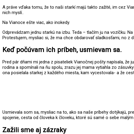
A práve vďaka tomu, že to naši starkí majú takto zažité, im cez Vi
nich myslí..
Na Vianoce ešte viac, ako inokedy.
Odprevádzam jednu starkú na izbu. Teda – tlačím ju na vozíčku. Na i
Protestujem, mysliac si, že ma chce obdarovať sladkosťami, no z d
Keď počúvam ich príbeh, usmievam sa.
Pred pár dňami mi jedna z pisateliek Vianočnej pošty napísala, že j
rodina a spomínali na ňu spolu, zrazu jej mama vytiahla zo zásuvky 
ona posielala starkej z každého miesta, kam vycestovala- a že cesto
Usmievala som sa, mysliac na to, ako sa naše príbehy dotýkajú, pre
spojenie, cesta od človeka k človeku, ktoré sú samé o sebe malý
Zažili sme aj zázraky